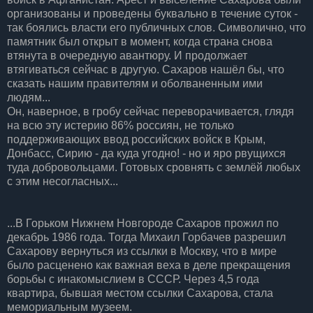
организованы и проведены буквально в течение суток -
так боялись власти его публичных слов. Символично, что
памятник был открыт в момент, когда страна снова
втянута в очередную авантюру. И продолжает
втягиваться сейчас в другую. Сахаров нашёл бы, что
сказать нашим правителям и оболваненным ими
людям...
Он, наверное, в гробу сейчас переворачивается, глядя
на всю эту истерию 86% россиян, не только
поддерживающих ввод российских войск в Крым,
Донбасс, Сирию - да куда угодно! - но и яро рвущихся
туда добровольцами. Готовых сровнять с землёй любых
с этим несогласных...
...В Горьком Нижнем Новгороде Сахаров прожил по
декабрь 1986 года. Тогда Михаил Горбачев разрешил
Сахарову вернуться из ссылки в Москву, что в мире
было расценено как важная веха в деле прекращения
борьбы с инакомыслием в СССР. Через 4,5 года
квартира, бывшая местом ссылки Сахарова, стала
мемориальным музеем.