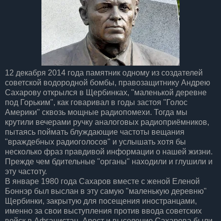
12 декабря 2014 года памятник одному из создателей
советской водородной бомбы, правозащитнику Андрею
Сахарову открылся в Щербинках, "маленькой деревне
под Горьким", как говаривал в годы застоя "Голос
Америки" сквозь мощные радиопомехи. Тогда мы
крутили вечерами ручку аналоговых радиоприёмников,
пытаясь поймать блуждающие частоты вещания
"враждебных радиоголосов" и услышать хотя бы
несколько фраз правдивой информации о нашей жизни.
Прежде чем бдительные "органы" находили и глушили и
эту частоту.
В январе 1980 года Сахаров вместе с женой Еленой
Боннэр был выслан в эту самую "маленькую деревню"
Щербинки, закрытую для посещения иностранцами,
именно за свои выступления против ввода советских
войск в Афганистан. Арест и выселение Сахарова были