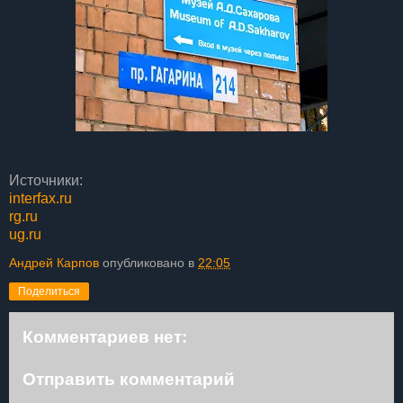
Источники:
interfax.ru
rg.ru
ug.ru
Андрей Карпов
опубликовано в
22:05
Поделиться
Комментариев нет:
Отправить комментарий