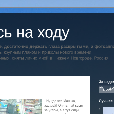
ь на ходу
, достаточно держать глаза раскрытыми, а фотоап
ты крупным планом и приколы нового времени
нных, сняты лично мной в Нижнем Новгороде, Россия
За неде
Лучшее 
- Ну где эта Манька,
зараза?! Опять чай курит
за углом, а я тут сиди,