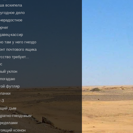
ша вскипела
оугодное дело
нерадостное
орчег
давец-кассир
о там у него гнездо
онт почтового ящика
сство требует...
с
вый уклон
 погадаю
той футляр
-пачки
т-3
ящий дым
дратно-гнездовым
пределами
тоящий ксенон