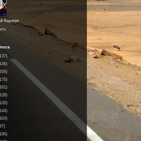
й Карпов
еть
лога
137)
146)
205)
175)
161)
128)
120)
144)
163)
97)
106)