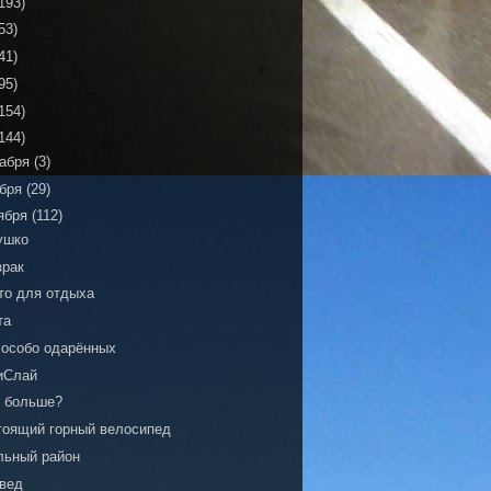
193)
53)
41)
95)
154)
144)
кабря
(3)
ября
(29)
ября
(112)
ушко
зрак
то для отдыха
та
 особо одарённых
иСлай
о больше?
тоящий горный велосипед
льный район
вед