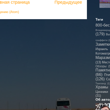
вная страница
Предыдущее
щению (Atom)
Теги
800-бе
Владимирщ
(179)
Вы
граффити
(
Заметк
Израиль
Котоматр
Мараз
(13)
Мест
Обзоры
(
Памятн
(66)
Пти
(126)
Со
Таиланд
(1
Храмы
Ценники
(31)
Об авто