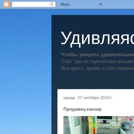
Удивляяс
Чтобы увидеть удивительное
Сайт про исторические объек
Все фото, кроме особо помече
среда, 27 октября 2010 г.
Продавец-кассир