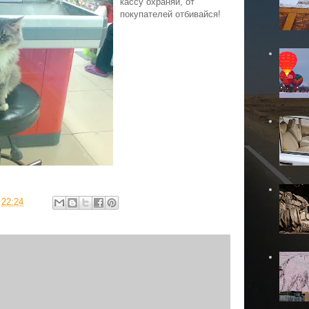
кассу охраняй, от
покупателей отбивайся!
в
22:24