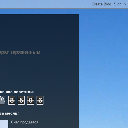
парат заряженным
лю нас посетили:
8
5
0
6
за месяц:
Снег продаётся