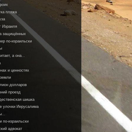
троих
тка пляжа
уза
г Израиля
а защищённых
вер по-израильски
ы
итает, а она...
а
енах и ценностях
 земли
лион долларов
вний проезд
дественская шишка
ие улочки Иерусалима
...
и по-израильски
ский адвокат