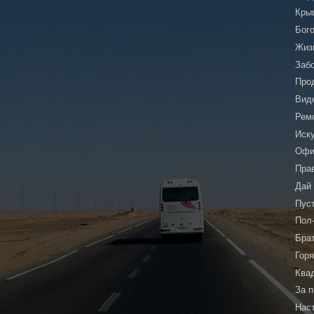
Кры
Бог
Жиз
Заб
Про
Видн
Рем
Иску
Офи
Пра
Дай
Пус
Пол
Бра
Гор
Ква
За 
Нас