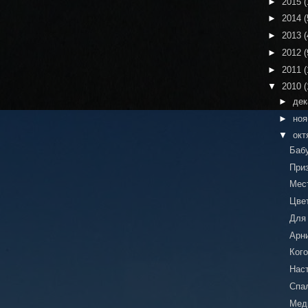
►
2015
(
►
2014
(
►
2013
(
►
2012
(
►
2011
(
▼
2010
(
►
де
►
но
▼
окт
Баб
При
Мес
Цве
Для
Арн
Ког
Нас
Спа
Мед