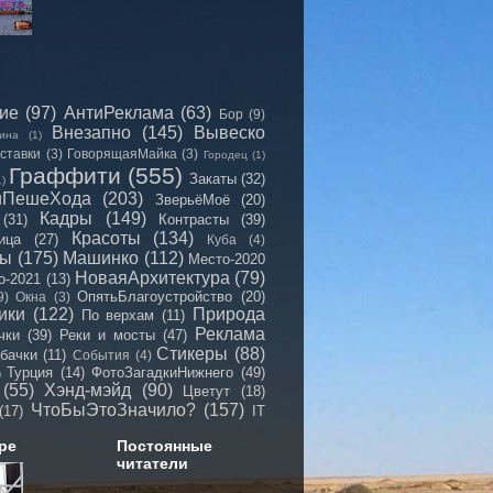
сие
(97)
АнтиРеклама
(63)
Бор
(9)
Внезапно
(145)
Вывеско
ина
(1)
ставки
(3)
ГоворящаяМайка
(3)
Городец
(1)
Граффити
(555)
Закаты
(32)
1)
иПешеХода
(203)
ЗверьёМоё
(20)
Кадры
(149)
(31)
Контрасты
(39)
Красоты
(134)
ица
(27)
Куба
(4)
мы
(175)
Машинко
(112)
Место-2020
НоваяАрхитектура
(79)
о-2021
(13)
ОпятьБлагоустройство
(20)
9)
Окна
(3)
ики
(122)
Природа
По верхам
(11)
Реклама
чки
(39)
Реки и мосты
(47)
Стикеры
(88)
бачки
(11)
События
(4)
Турция
(14)
ФотоЗагадкиНижнего
(49)
)
(55)
Хэнд-мэйд
(90)
Цветут
(18)
ЧтоБыЭтоЗначило?
(157)
(17)
IT
ре
Постоянные
читатели