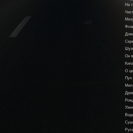
На 
Чис
Мез
Фла
Дом
Сер
Шуз
Он в
Кип
О ц
Пуп
Мил
Дре
Рож
Узк
Воды
Суш
Рус