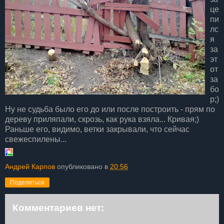
це
пи
лс
я
за
эт
от
за
бо
р;)
Ну не судьба было его до или после построить - прям по
дереву приляпали, скрозь, как рука взяла... Кривая;)
Раньше его, видимо, ветки закрывали, что сейчас
свежеспилены...
Андрей Карпов
опубликовано в
20:56
Поделиться
Комментариев нет: