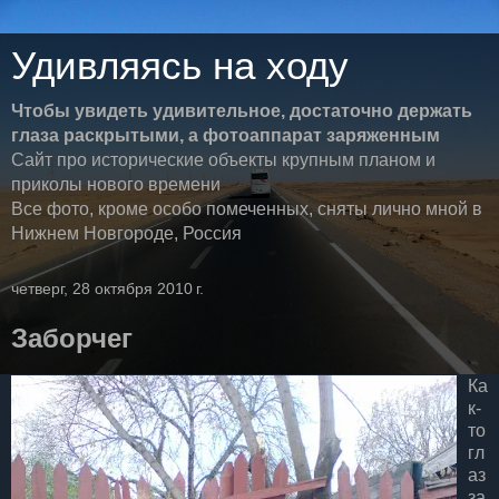
Удивляясь на ходу
Чтобы увидеть удивительное, достаточно держать
глаза раскрытыми, а фотоаппарат заряженным
Сайт про исторические объекты крупным планом и
приколы нового времени
Все фото, кроме особо помеченных, сняты лично мной в
Нижнем Новгороде, Россия
четверг, 28 октября 2010 г.
Заборчег
Ка
к-
то
гл
аз
за