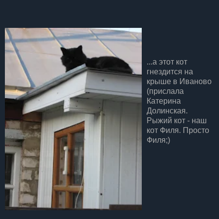
...а этот кот
гнездится на
крыше в Иваново
(прислала
Катерина
Долинская.
Рыжий кот - наш
кот Филя. Просто
Филя;)