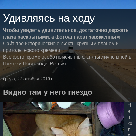
Удивляясь на ходу
Чтобы увидеть удивительное, достаточно держать
глаза раскрытыми, а фотоаппарат заряженным
Сайт про исторические объекты крупным планом и
приколы нового времени
Все фото, кроме особо помеченных, сняты лично мной в
Нижнем Новгороде, Россия
среда, 27 октября 2010 г.
Видно там у него гнездо
Н
а
ш
ко
т
л