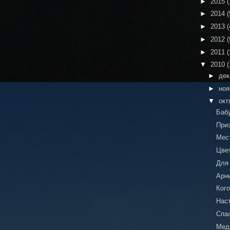
►
2015
(
►
2014
(
►
2013
(
►
2012
(
►
2011
(
▼
2010
(
►
де
►
но
▼
окт
Баб
При
Мес
Цве
Для
Арн
Ког
Нас
Спа
Мед