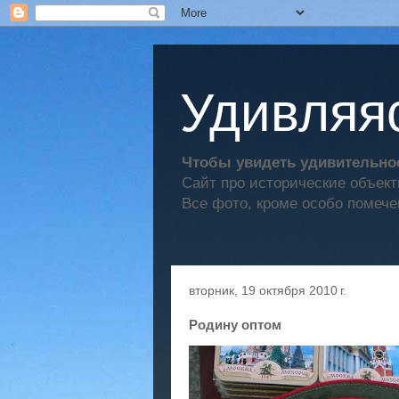
Удивляяс
Чтобы увидеть удивительное
Сайт про исторические объек
Все фото, кроме особо помече
вторник, 19 октября 2010 г.
Родину оптом