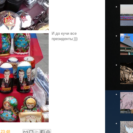
И до кучи все
президенты;)))
в
23:48