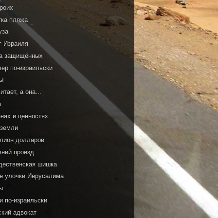
троих
тка пляжа
уза
г Израиля
а защищённых
вер по-израильски
ы
итает, а она...
а
енах и ценностях
 земли
лион долларов
вний проезд
дественская шишка
ие улочки Иерусалима
...
и по-израильски
ский адвокат