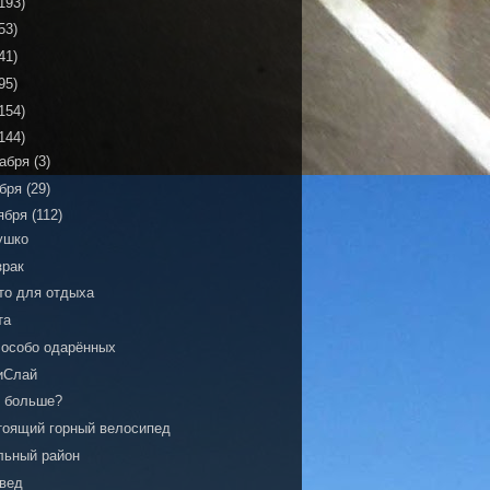
193)
53)
41)
95)
154)
144)
кабря
(3)
ября
(29)
ября
(112)
ушко
зрак
то для отдыха
та
 особо одарённых
иСлай
о больше?
тоящий горный велосипед
льный район
вед