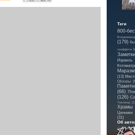
Теги
800-бе
Владимирщ
(179)
Вы
граффити
(
Заметк
Израиль
Котоматр
Мараз
(13)
Мест
Обзоры
(
Памятн
(66)
Пти
(126)
Со
Таиланд
(1
Храмы
Ценники
(31)
Об авто