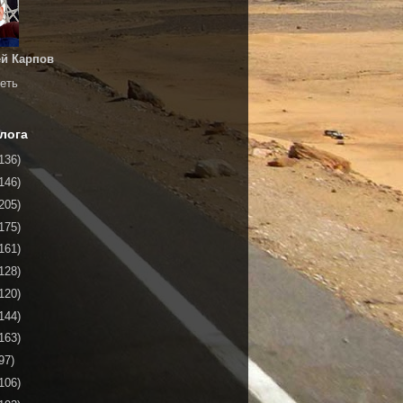
й Карпов
еть
лога
136)
146)
205)
175)
161)
128)
120)
144)
163)
97)
106)