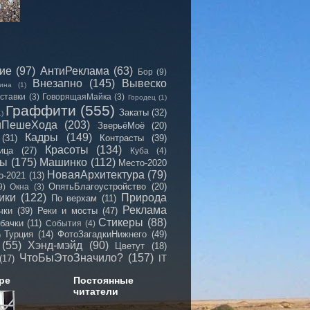
сие
(97)
АнтиРеклама
(63)
Бор
(9)
Внезапно
(145)
Вывеско
ина
(1)
ставки
(3)
ГоворящаяМайка
(3)
Городец
(1)
Граффити
(555)
Закаты
(32)
1)
иПешеХода
(203)
ЗверьёМоё
(20)
Кадры
(149)
(31)
Контрасты
(39)
Красоты
(134)
ица
(27)
Куба
(4)
мы
(175)
Машинко
(112)
Место-2020
НоваяАрхитектура
(79)
о-2021
(13)
ОпятьБлагоустройство
(20)
9)
Окна
(3)
ики
(122)
Природа
По верхам
(11)
Реклама
чки
(39)
Реки и мосты
(47)
Стикеры
(88)
бачки
(11)
События
(4)
Турция
(14)
ФотоЗагадкиНижнего
(49)
)
(55)
Хэнд-мэйд
(90)
Цветут
(18)
ЧтоБыЭтоЗначило?
(157)
(17)
IT
ре
Постоянные
читатели