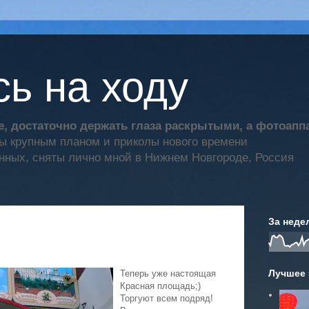
ь на ходу
, достаточно держать глаза раскрытыми, а фотоап
ты крупным планом и приколы нового времени
нных, сняты лично мной в Нижнем Новгороде, Россия
За неде
Лучшее 
Теперь уже настоящая
Красная площадь;)
Торгуют всем подряд!