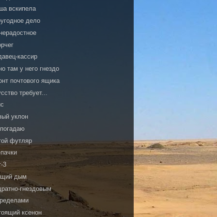
ша вскипела
оугодное дело
нерадостное
орчег
давец-кассир
о там у него гнездо
онт почтового ящика
сство требует...
с
вый уклон
 погадаю
той футляр
-пачки
т-3
ящий дым
дратно-гнездовым
пределами
тоящий ксенон