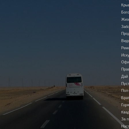
Кры
Бог
Жиз
Заб
Про
Видн
Рем
Иску
Офи
Пра
Дай
Пус
Пол
Бра
Гор
Ква
За 
Нас