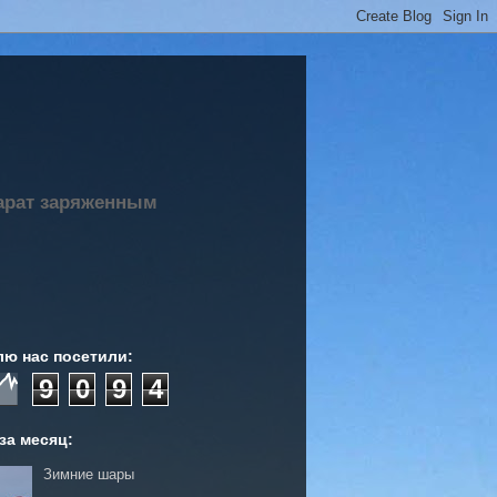
парат заряженным
лю нас посетили:
9
0
9
4
за месяц:
Зимние шары