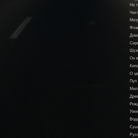
На 
Чис
Мез
Фла
Дом
Сер
Шуз
Он в
Кип
О ц
Пуп
Мил
Дре
Рож
Узк
Воды
Суш
Рус