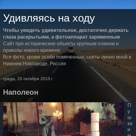
Удивляясь на ходу
Чтобы увидеть удивительное, достаточно держать
глаза раскрытыми, а фотоаппарат заряженным
Сайт про исторические объекты крупным планом и
приколы нового времени
Все фото, кроме особо помеченных, сняты лично мной в
Нижнем Новгороде, Россия
среда, 20 октября 2010 г.
Наполеон
П
у
ш
ка
и
м