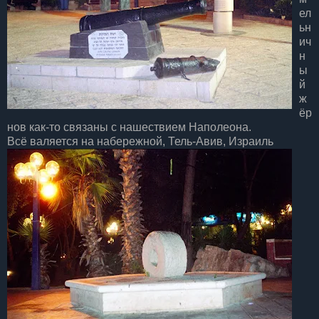
ел
ьн
ич
н
ы
й
ж
ёр
нов как-то связаны с нашествием Наполеона.
Всё валяется на набережной, Тель-Авив, Израиль