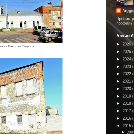
Андре
Просмотр
профиль
Архив б
►
2026
(
то из Панорам Яндекса
►
2025
(
►
2024
(
►
2023
(
►
2022
(
►
2021
(
►
2020
(
►
2019
(
►
2018
(
►
2017
(
►
2016
(
▼
2015
(
►
де