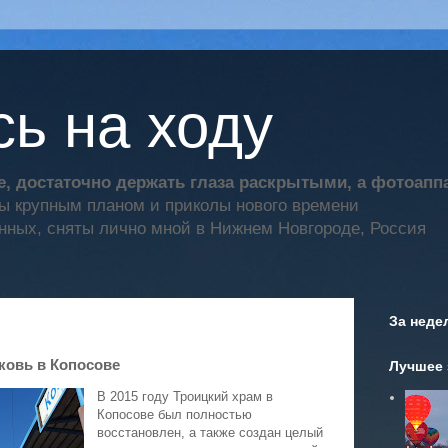
ь на ходу
, достаточно держать глаза раскрытыми, а фотоап
ты крупным планом и приколы нового времени
нных, сняты лично мной в Нижнем Новгороде, Россия
За неде
ковь в Копосове
Лучшее 
В 2015 году Троицкий храм в
Копосове был полностью
восстановлен, а также создан целый