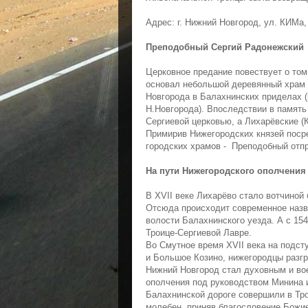
Адрес: г. Нижний Новгород, ул. КИМа,
Преподобный Сергий Радонежский
Церковное предание повествует о том
основал небольшой деревянный храм 
Новгорода в Балахнинских приделах (
Н.Новгорода). Впоследствии в память
Сергиевой церковью, а Лихарёвские (К
Примирив Нижегородских князей поср
городских храмов - Преподобный отп
На пути Нижегородского ополчения
В XVII веке Лихарёво стало вотчиной
Отсюда происходит современное назв
волости Балахнинского уезда. А с 154
Троице-Сергиевой Лавре.
Во Смутное время XVII века на подст
и Большое Козино, нижегородцы разгр
Нижний Новгород стал духовным и в
ополчения под руководством Минина и
Балахнинской дороге совершили в Тр
молебен, приняв благословение Божие