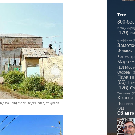
Теги
800-бе
Владимирщ
(179)
Вы
граффити
(
Заметк
Израиль
Котоматр
Мараз
(13)
Мест
Обзоры
(
Памятн
(66)
Пти
(126)
Со
Таиланд
(1
Храмы
Ценники
екса - вид сзади, виден след от купола
(31)
Об авто