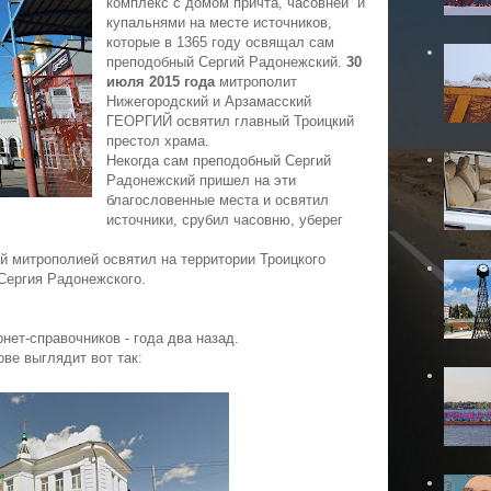
комплекс с домом причта, часовней и
купальнями на месте источников,
которые в 1365 году освящал сам
преподобный Сергий Радонежский.
30
июля 2015 года
митрополит
Нижегородский и Арзамасский
ГЕОРГИЙ освятил главный Троицкий
престол храма.
Некогда сам преподобный Сергий
Радонежский пришел на эти
благословенные места и освятил
источники, срубил часовню, уберег
й митрополией освятил на территории Троицкого
Сергия Радонежского.
рнет-справочников - года два назад.
ве выглядит вот так: