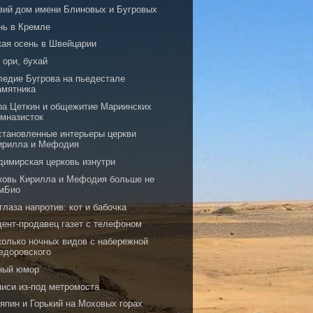
вий дом имени Блиновых и Бугровых
нь в Кремле
кая осень в Швейцарии
 ори, бухай
ледие Бугрова на пьедестале
амятника
ра Цеткин и общежитие Мариинских
имназисток
становленные интерьеры церкви
ирилла и Мефодия
димирская церковь изнутри
ковь Кирилла и Мефодия больше не
мБио
глаза напротив: кот и бабочка
дент-продавец газет с телефоном
колько ночных видов с набережной
едоровского
ный юмор
писи из-под метромоста
япин и Горький на Моховых горах