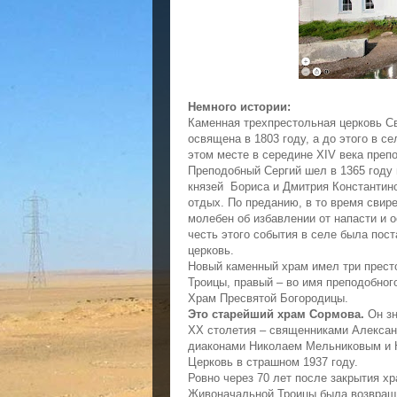
Немного истории:
Каменная трехпрестольная церковь С
освящена в 1803 году, а до этого в с
этом месте в середине XIV века пре
Преподобный Сергий шел в 1365 году
князей Бориса и Дмитрия Константино
отдых. По преданию, в то время свир
молебен об избавлении от напасти и 
честь этого события в селе была пос
церковь.
Новый каменный храм имел три прест
Троицы, правый – во имя преподобног
Храм Пресвятой Богородицы.
Это старейший храм Сормова.
Он з
XX столетия – священниками Алекса
диаконами Николаем Мельниковым и Н
Церковь в страшном 1937 году.
Ровно через 70 лет после закрытия хр
Живоначальной Троицы была возвращ