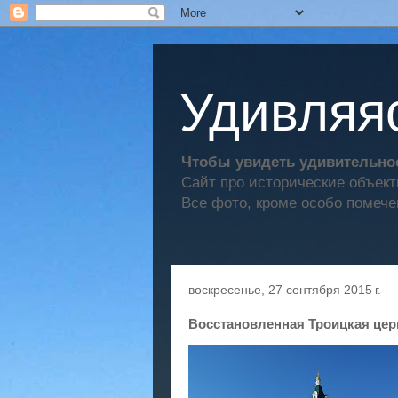
Удивляяс
Чтобы увидеть удивительное
Сайт про исторические объек
Все фото, кроме особо помече
воскресенье, 27 сентября 2015 г.
Восстановленная Троицкая цер