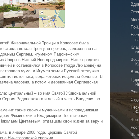
Вдо
Осе
Мяг
Пой,
Нас
п
вятой Живоначальной Троицы в Копосове была
Кла
еле стояла ветхая Троицкая церковь, заложенная на
г
подобным Сергием, игуменом Радонежским.
Вос
 из Лавры в Нижний Новгород мирить Нижегородских
К
вичей и остановился в Копосове (тогда Лихареве) на
епствовала чума, и Игумен земли Русской отслужил
Вла
освятил источники, вода которых исцеляла больных. В
Цер
тавлена часовня, а потом и деревянная Сергиевская
И
Эти 
ола: центральный – во имя Святой Живоначальной
о Сергия Радонежского и левый в честь Введения во
Сту
Нес
наменит также своими мучениками и исповедниками
Ф
ндром Фоминским и Владимиром Постниковым;
Чёр
иколаем Цветаевым, отдавшим свои жизни за веру и
Рос
ама, в январе 2008 года, церковь Святой
Шал
ена Нижегородской епархии.