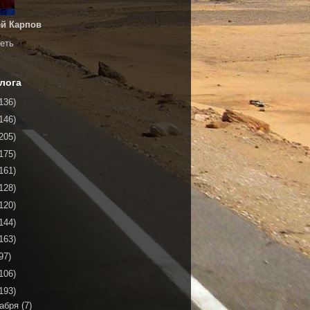
й Карпов
еть
лога
136)
146)
205)
175)
161)
128)
120)
144)
163)
97)
106)
193)
кабря
(7)