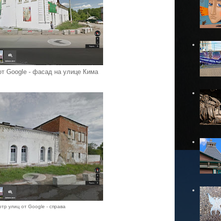
т Google - фасад на улице Кима
тр улиц от Google - справа