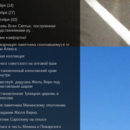
ября
(14)
ября
(27)
тября
(42)
ковь Всех Святых, построенная
одственниками ру...
ами комфортно!
нкарнация памятника скончавшемуся от
ан Алекса...
ная коллекция
ого советского на оптовой базе
становленный копосовский храм
знутри
авствуй, дедушка Жюль Верн под
ластиковым шаром
становленная Троицкая церковь в
опосове
ия памятника Мининскому ополчению
жидании Жюля Верна
ятник Сироткину на откосе
лиск в честь Минина и Пожарского