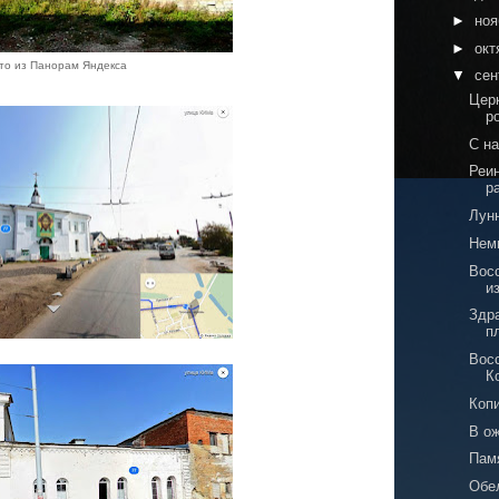
►
но
►
окт
то из Панорам Яндекса
▼
сен
Цер
р
С н
Реи
р
Лун
Немн
Вос
и
Здр
п
Вос
К
Коп
В о
Пам
Обе