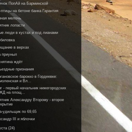
ячок ПопАй на Барминской
птицы на бетоне банка Гарантия
пная мелочь
ятник лопасти
ые люди в кустах и под лианами
ебиловка
ещание в верхах
а приуныл
снятина ждёт
ъездные признания
гановское барокко в Гордеевке:
моленская и Вл...
иг - первый начальник нижегородских
ЖД на площ...
ятник Александру Второму - второе
ткрытие
а-удильщик по 69,65
сандр III и яблочки
уста
(24)