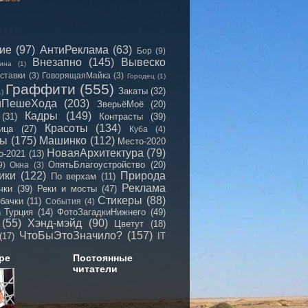
сие
(97)
АнтиРеклама
(63)
Бор
(9)
Внезапно
(145)
Вывеско
ина
(1)
ставки
(3)
ГоворящаяМайка
(3)
Городец
(1)
Граффити
(555)
Закаты
(32)
1)
иПешеХода
(203)
ЗверьёМоё
(20)
Кадры
(149)
(31)
Контрасты
(39)
Красоты
(134)
ица
(27)
Куба
(4)
мы
(175)
Машинко
(112)
Место-2020
НоваяАрхитектура
(79)
о-2021
(13)
ОпятьБлагоустройство
(20)
9)
Окна
(3)
ики
(122)
Природа
По верхам
(11)
Реклама
чки
(39)
Реки и мосты
(47)
Стикеры
(88)
бачки
(11)
События
(4)
Турция
(14)
ФотоЗагадкиНижнего
(49)
)
(55)
Хэнд-мэйд
(90)
Цветут
(18)
ЧтоБыЭтоЗначило?
(157)
(17)
IT
ре
Постоянные
читатели