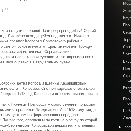
Мор
 д.77
Жар-
Кру
Пам
, что по пути в Нижний Новгород преподобный Сергий
Сер
в д. Лихарёво находящейся недалеко от Нижнего
Тер
ныне поселок Копосово Сормовского района г.
 о святом основателе этот храм именовали Троице-
Сов
опосовские) источники - Сергиевскими.
Чот
едством неслыханной суровости - затворением всех
Вку
равился обратно в Лавру водным путём.
Под
Стро
С
 боярских детей Копоса и Щетины Хабаршиковых.
Кён
ание села – Копосово. Оно принадлежало Козинской
Р
7 года по 1764 год Копосово и его храм принадлежали
Пам
о
упах к Нижнему Новгороду – около селений Копосово
омили сторонников Лжедмитрия. А в 1612 году, когда
Рыб
оенным центром по формированию народного
Алек
 Пожарского, ополченцы по пути на Москву по старой
оице-Сергиевской Копосовской церкви напутственный
►
авг
 на свой подвиг в защиту Родины.